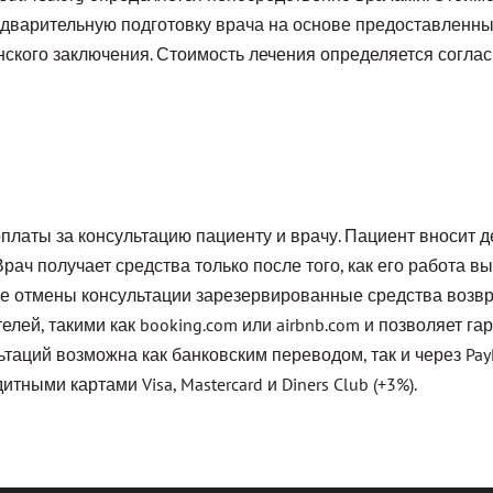
едварительную подготовку врача на основе предоставленны
нского заключения. Стоимость лечения определяется согла
оплаты за консультацию пациенту и врачу. Пациент вносит д
Врач получает средства только после того, как его работа 
чае отмены консультации зарезервированные средства возв
лей, такими как booking.com или airbnb.com и позволяет га
ьтаций возможна как банковским переводом, так и через Pay
ными картами Visa, Mastercard и Diners Club (+3%).