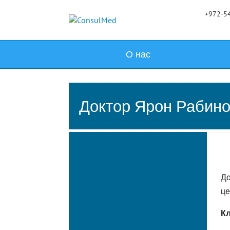
+972-54
О нас
Доктор Ярон Рабин
До
це
Кл