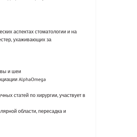
ских аспектах стоматологии и на
естер, ухаживающих за
овы и шеи
оциации AlphaOmega
ных статей по хирургии, участвует в
лярной области, пересадка и