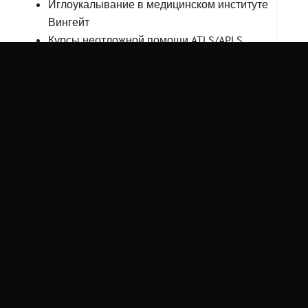
Иглоукалывание в медицинском институте
Вингейт
Курсы неотложной помощи ATLS/APLS,
Израиль
Научная и преподавательская
деятельность/членство в научных
сообществах:
Член Израильского медицинского
педиатрического общества, регулярное
участие в работе его симпозиумов и
международного конгресса Консенсус
педиатров
Образование:
1975-1981 – Ленинградский
педиатрический медицинский институт