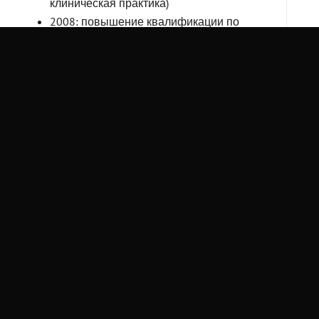
клиническая практика)
2008: повышение квалификации по
лечению ВИЧ-инфекции, СПИД и
болезней, передающихся половым путем
Доктор Владислав Литачевский много
времени уделяет клиническим научным
исследованиям. В сферу его научных
интересов входит сравнительный анализ
различных методов лечения госпитальной
пневмонии и инвазивного аспергиллеза
Образование:
Доктор Владислав Литачевский с отличием
окончил Днепропетровскую медицинскую
академию в 1993 году по специализации
«Эпидемиология и инфекционные болезни».