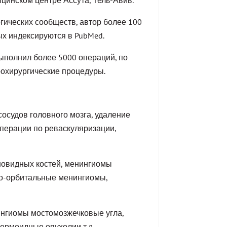
ических сообществ, автор более 100
ых индексируются в PubMed.
выполнил более 5000 операций, по
рохирургические процедуры.
осудов головного мозга, удаление
перации по реваскуляризации,
новидных костей, менингиомы
но-орбитальные менингиомы,
ингиомы мостомозжечковые угла,
ермоидные опухолии т.д.