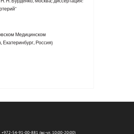
Н. Н. Бурденко, Москва; диссертация:
ртерий"
ловском Медицинском
 Екатеринбург, Россия)
+972-54-91-00-881 (вс-чт. 10:00-20:00)