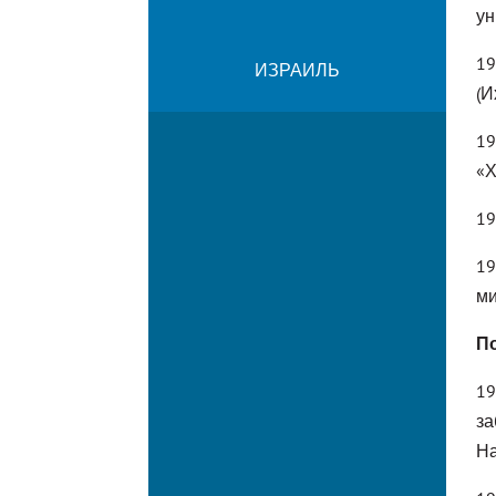
ун
19
ИЗРАИЛЬ
(И
19
«Х
19
19
ми
П
19
за
На