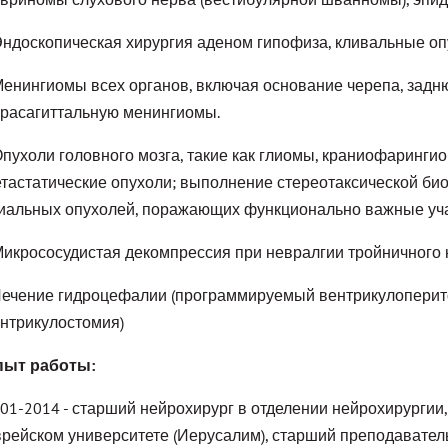
Эндоскопическая хирургия аденом гипофиза, кливальные оп
Менингиомы всех органов, включая основание черепа, задн
расагиттальную менингиомы.
Опухоли головного мозга, такие как глиомы, краниофаринги
тастатические опухоли; выполнение стереотаксической био
иальных опухолей, поражающих функционально важные уча
Микрососудистая декомпрессия при невралгии тройничного
Лечение гидроцефалии (программируемый вентрикулоперит
нтрикулостомия)
пыт работы:
01-2014 - старший нейрохирург в отделении нейрохирургии
рейском университете (Иерусалим), старший преподавател