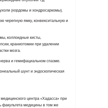
ухоли (хордомы и хондросаркомы).
юю черепную ямку, конвекситальную и
омы, коллоидные кисты,
псии, краниотомии при удалении
стки мозга.
 нерва и гемифациальном спазме.
онеальный шунт и эндоскопическая
, медицинского центра «Хадасса» при
ь факультета медицины в том же