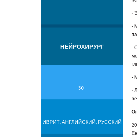
- 
- 
па
НЕЙРОХИРУРГ
- 
ме
гл
- 
30+
- 
ве
О
ИВРИТ, АНГЛИЙСКИЙ, РУССКИЙ
20
Ев