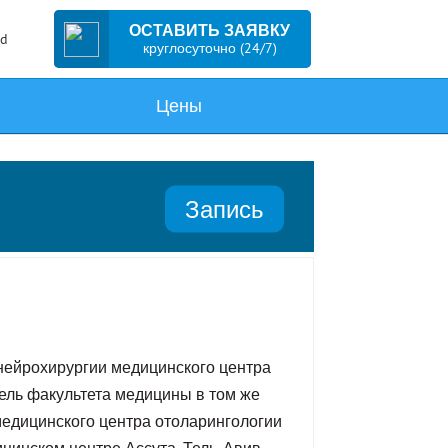
ОСТАВИТЬ ЗАЯВКУ
ed
круглосуточно (24/7)
Цены
Запись
 нейрохирургии медицинского центра
ель факультета медицины в том же
едицинского центра отоларингологии
ицинском центре Ассута, Тель-Авив.