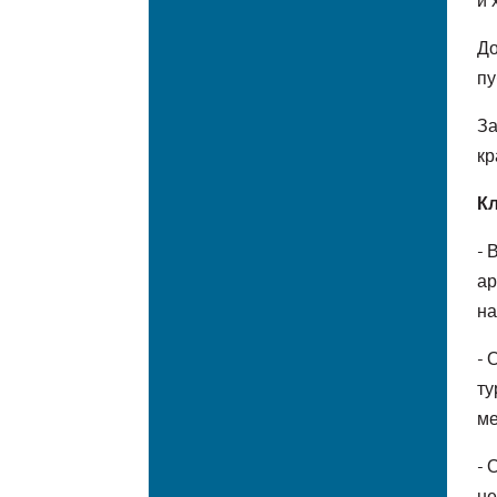
До
пу
За
кр
Кл
- 
ар
на
- 
ту
ме
- 
не