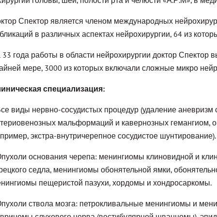
ктор Спектор является членом международных нейрохирург
бликаций в различных аспектах нейрохирургии, 64 из котор
 33 ​​года работы в области нейрохирургии доктор Спектор 
айней мере, 3000 из которых включали сложные микро ней
иническая специализация:
Все виды нервно-сосудистых процедур (удаление аневризм с
териовенозных мальформаций и кавернозных гемангиом, о
пример, экстра-внутричерепное сосудистое шунтирование).
Опухоли основания черепа: менингиомы клиновидной и кли
рецкого седла, менингиомы обонятельной ямки, обонятель
нингиомы пещеристой пазухи, хордомы и хондросаркомы.
Опухоли ствола мозга: петрокливальные менингиомы и мен
вриномы слухового нерва (вестибулярной шванномы), эпид