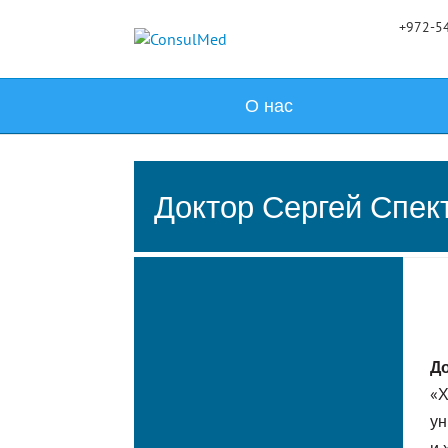
+972-54
О нас
Доктор Сергей Спек
До
«Х
ун
и 