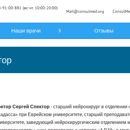
-91-00-881 (вс-чт. 10:00-20:00)
Mail@consulmed.org
ConsulM
Наши врачи
Отзывы
тор
ктор Сергей Спектор
- старший нейрохирург в отделении
адасса» при Еврейском университете, старший преподават
иверситете, заведующий нейрохирургическим отделением м
хирургии головы, шеи, полости рта и челюсти «А.Р.М», в мед