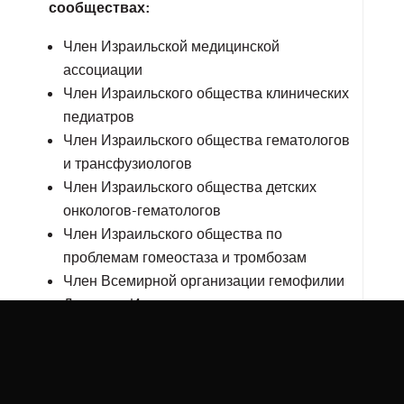
сообществах:
Член Израильской медицинской
ассоциации
Член Израильского общества клинических
педиатров
Член Израильского общества гематологов
и трансфузиологов
Член Израильского общества детских
онкологов-гематологов
Член Израильского общества по
проблемам гомеостаза и тромбозам
Член Всемирной организации гемофилии
Директор Израильского детского реестра
больных гемофилией
Член Всемирной федерации по
гемофилии
Член Американского общества