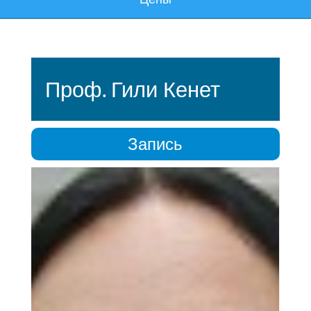
Проф. Гили Кенет
Запись