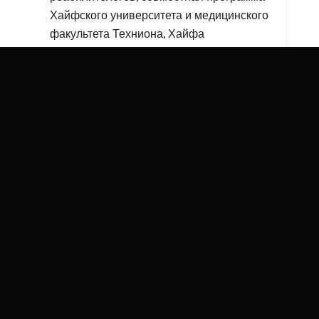
Хайфского университета и медицинского
факультета Техниона, Хайфа
2008-настоящее время: обучение
медицинских сестер детской ортопедии
2007: лектор кафедры детской ортопедии
медицинского факультета Техниона,
Хайфа
2005: ассистент лектора кафедры детской
ортопедии медицинского факультета
Техниона, Хайфа
2005: ассистент лектора кафедры детской
ортопедии медицинского факультета
Техниона, Хайфа
2000-настоящее время: обучение
физиотерапевтов и реабилитологов
детской ортопедии
1999–настоящее время: обучение