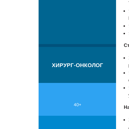
С
ХИРУРГ-ОНКОЛОГ
40+
На