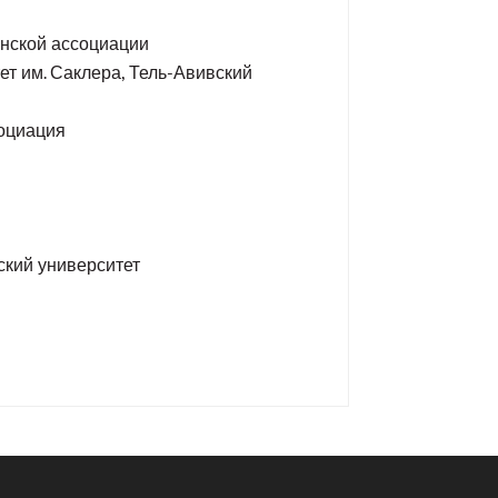
инской ассоциации
ет им. Саклера, Тель-Авивский
социация
ский университет