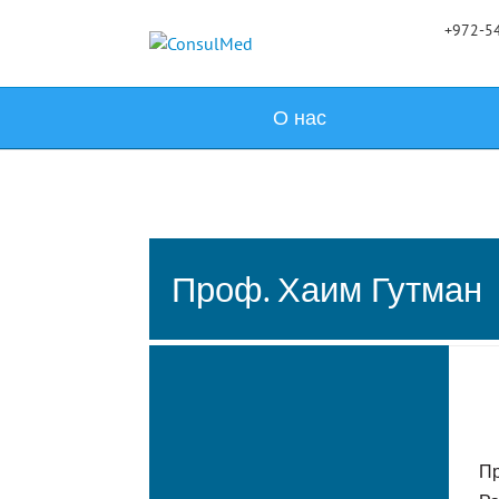
+972-54
О нас
Проф. Хаим Гутман
Пр