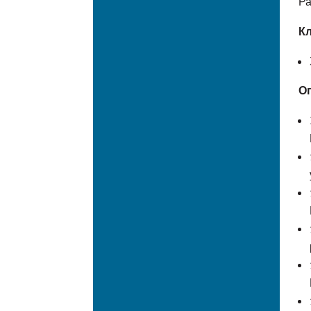
Ра
Кл
О