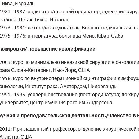
Тиква, Израиль
1981–1987: ординатор/старший ординатор, отделение хирур
Рабина, Петах-Тиква, Израиль
1976–1981: лектор/исследователь, Военно-медицинская ш
1975–1976: интернатура, больница Меир, Кфар-Саба
тажировки/ повышение квалификации
2003: курс по минимально инвазивной хирургии в онкологи
рака Слоан-Кеттеринг, Нью-Йорк, США
1998: курс по внутри-операционной сцинтиграфии лимфоузл
онкологии, Институт рака, Амстердам, Нидерланды
1991–1993: усовершенствование (пост-ординатура) по хиру
университет, центр изучения рака им. Андерсона
учная и преподавательская деятельность/членство в 
2011: Приглашенный профессор, отделение хирургической о
Атланта, США