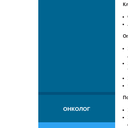
Кл
О
П
ОНКОЛОГ