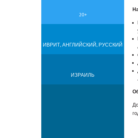
На
20+
ИВРИТ, АНГЛИЙСКИЙ, РУССКИЙ
ИЗРАИЛЬ
О
До
го