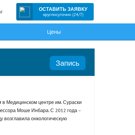
ОСТАВИТЬ ЗАЯВКУ
ed
круглосуточно (24/7)
Цены
Запись
м в Медицинском центре им. Сураски
ессора Моше Инбара. С 2012 года –
ду возглавила онкологическую