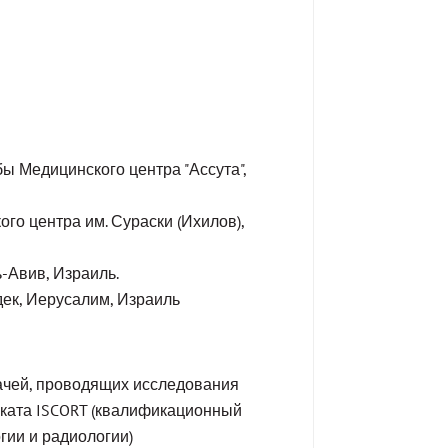
ы Медицинского центра "Ассута",
го центра им. Сураски (Ихилов),
ь-Авив, Израиль.
ек, Иерусалим, Израиль
рачей, проводящих исследования
иката ISCORT (квалификационный
гии и радиологии)