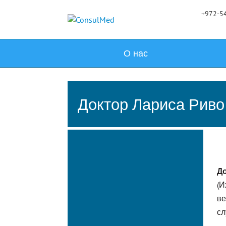
+972-54
О нас
Доктор Лариса Риво
Д
(И
ве
сл