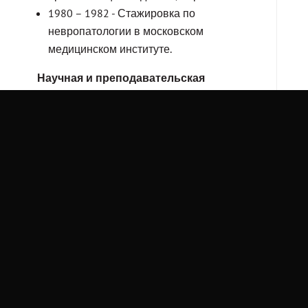
1980 – 1982 - Стажировка по
невропатологии в московском
медицинском институте.
Научная и преподавательская
деятельность:
2000-настоящее время: преподаватель на
медицинском факультете университета
Тель-Авив, Израиль
Член международных
профессиональных организаций
Израильская ассоциация неврологии
American Academy of Neurology
European Association of NeuroOncology
Образование: