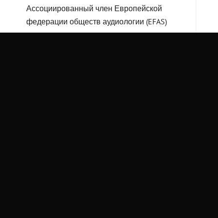
Ассоциированный член Европейской
федерации обществ аудиологии (EFAS)
Автор научных публикаций, активный
участник международных конференций
Образование:
Доктор Бермант 1995 году окончил
Ростовский государственный медицинский
университет. Прошел обучение в
университетском медицинском центре
Хадасса, Израиль. Получил Израильский
квалификационный сертификат.