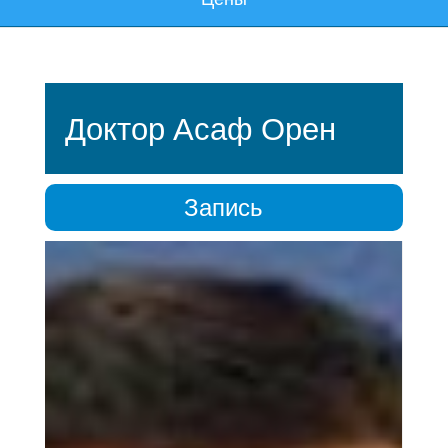
Доктор Асаф Орен
Запись