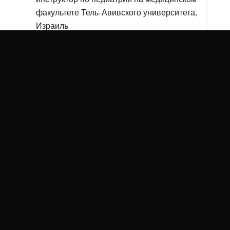
факультете Тель-Авивского университета,
Израиль
2006-настоящее время: лекции в Школе
медицинских сестер им. Шейнборн для
студентов и слушателей курсов
усовершенствования медицинских сестер
отделений интенсивной терапии для
новорожденных, Тель-Авив, Израиль
2010-2012: лекции и семинары по
эндокринологии для студентов
Медицинского университета Торонто,
Канада
Член Израильского общества
эндокринологов
Член Израильского общества педиатров-
эндокринологов
Доктор Асаф Орен в соавторстве с